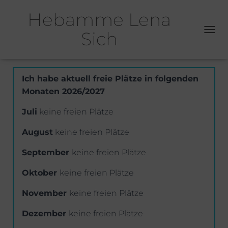
Hebamme Lena
Nachsorge /
Sich
N
Wochenbettbetreuung
A
V
I
G
Ich habe aktuell freie Plätze in folgenden
A
Monaten 2026/2027
T
I
Juli
keine freien Plätze
O
N
August
keine freien Plätze
U
M
September
keine freien Plätze
S
C
Oktober
keine freien Plätze
H
A
November
keine freien Plätze
L
T
E
Dezember
keine freien Plätze
N